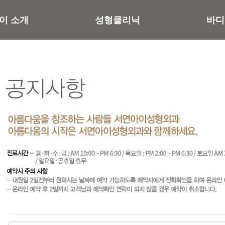
이 소개
성형클리닉
바디